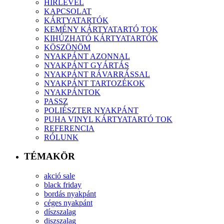
HÍRLEVÉL
KAPCSOLAT
KÁRTYATARTÓK
KEMÉNY KÁRTYATARTÓ TOK
KIHÚZHATÓ KÁRTYATARTÓK
KÖSZÖNÖM
NYAKPÁNT AZONNAL
NYAKPÁNT GYÁRTÁS
NYAKPÁNT RÁVARRÁSSAL
NYAKPÁNT TARTOZÉKOK
NYAKPÁNTOK
PASSZ
POLIÉSZTER NYAKPÁNT
PUHA VINYL KÁRTYATARTÓ TOK
REFERENCIA
RÓLUNK
TÉMAKÖR
akció sale
black friday
bordás nyakpánt
céges nyakpánt
díszszalag
diszszalag