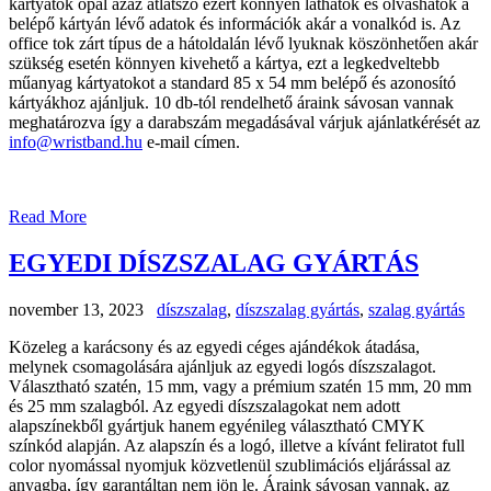
kártyatok opál azaz átlátszó ezért könnyen láthatók és olvashatók a
belépő kártyán lévő adatok és információk akár a vonalkód is. Az
office tok zárt típus de a hátoldalán lévő lyuknak köszönhetően akár
szükség esetén könnyen kivehető a kártya, ezt a legkedveltebb
műanyag kártyatokot a standard 85 x 54 mm belépő és azonosító
kártyákhoz ajánljuk. 10 db-tól rendelhető áraink sávosan vannak
meghatározva így a darabszám megadásával várjuk ajánlatkérését az
info@wristband.hu
e-mail címen.
Read More
EGYEDI DÍSZSZALAG GYÁRTÁS
november 13, 2023
díszszalag
,
díszszalag gyártás
,
szalag gyártás
Közeleg a karácsony és az egyedi céges ajándékok átadása,
melynek csomagolására ajánljuk az egyedi logós díszszalagot.
Választható szatén, 15 mm, vagy a prémium szatén 15 mm, 20 mm
és 25 mm szalagból. Az egyedi díszszalagokat nem adott
alapszínekből gyártjuk hanem egyénileg választható CMYK
színkód alapján. Az alapszín és a logó, illetve a kívánt feliratot full
color nyomással nyomjuk közvetlenül szublimációs eljárással az
anyagba, így garantáltan nem jön le. Áraink sávosan vannak, az