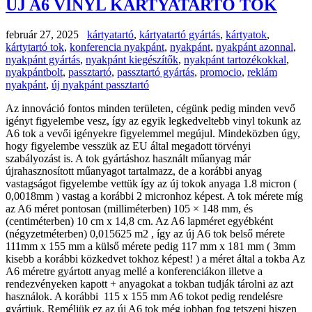
ÚJ A6 VINYL KÁRTYATARTÓ TOK
február 27, 2025
kártyatartó
,
kártyatartó gyártás
,
kártyatok
,
kártytartó tok
,
konferencia nyakpánt
,
nyakpánt
,
nyakpánt azonnal
,
nyakpánt gyártás
,
nyakpánt kiegészítők
,
nyakpánt tartozékokkal
,
nyakpántbolt
,
passztartó
,
passztartó gyártás
,
promocio
,
reklám
nyakpánt
,
új nyakpánt passztartó
Az innováció fontos minden területen, cégünk pedig minden vevő
igényt figyelembe vesz, így az egyik legkedveltebb vinyl tokunk az
A6 tok a vevői igényekre figyelemmel megújul. Mindeközben úgy,
hogy figyelembe vesszük az EU által megadott törvényi
szabályozást is. A tok gyártáshoz használt műanyag már
újrahasznosított műanyagot tartalmazz, de a korábbi anyag
vastagságot figyelembe vettük így az új tokok anyaga 1.8 micron (
0,0018mm ) vastag a korábbi 2 micronhoz képest. A tok mérete míg
az A6 méret pontosan (milliméterben) 105 × 148 mm, és
(centiméterben) 10 cm x 14,8 cm. Az A6 lapméret egyébként
(négyzetméterben) 0,015625 m2 , így az új A6 tok belső mérete
111mm x 155 mm a külső mérete pedig 117 mm x 181 mm ( 3mm
kisebb a korábbi közkedvet tokhoz képest! ) a méret által a tokba Az
A6 méretre gyártott anyag mellé a konferenciákon illetve a
rendezvényeken kapott + anyagokat a tokban tudják tárolni az azt
használok. A korábbi 115 x 155 mm A6 tokot pedig rendelésre
gyártjuk. Reméljük ez az új A6 tok még jobban fog tetszeni hiszen