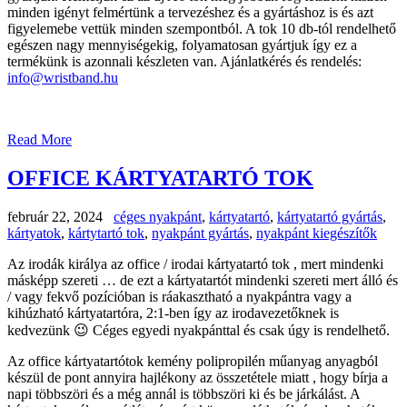
minden igényt felmértünk a tervezéshez és a gyártáshoz is és azt
figyelemebe vettük minden szempontból. A tok 10 db-tól rendelhető
egészen nagy mennyiségekig, folyamatosan gyártjuk így ez a
termékünk is azonnali készleten van. Ajánlatkérés és rendelés:
info@wristband.hu
Read More
OFFICE KÁRTYATARTÓ TOK
február 22, 2024
céges nyakpánt
,
kártyatartó
,
kártyatartó gyártás
,
kártyatok
,
kártytartó tok
,
nyakpánt gyártás
,
nyakpánt kiegészítők
Az irodák királya az office / irodai kártyatartó tok , mert mindenki
másképp szereti … de ezt a kártyatartót mindenki szereti mert álló és
/ vagy fekvő pozícióban is ráakasztható a nyakpántra vagy a
kihúzható kártyatartóra, 2:1-ben így az irodavezetőknek is
kedvezünk 😉 Céges egyedi nyakpánttal és csak úgy is rendelhető.
Az office kártyatartótok kemény polipropilén műanyag anyagból
készül de pont annyira hajlékony az összetétele miatt , hogy bírja a
napi többszöri és a még annál is többszöri ki és be járkálást. A