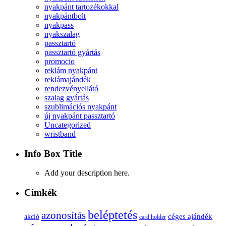
nyakpánt tartozékokkal
nyakpántbolt
nyakpass
nyakszalag
passztartó
passztartó gyártás
promocio
reklám nyakpánt
reklámajándék
rendezvényellátó
szalag gyártás
szublimációs nyakpánt
új nyakpánt passztartó
Uncategorized
wristband
Info Box Title
Add your description here.
Címkék
beléptetés
azonosítás
céges ajándék
akció
card holder