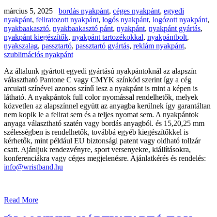
március 5, 2025
bordás nyakpánt
,
céges nyakpánt
,
egyedi
nyakpánt
,
feliratozott nyakpánt
,
logós nyakpánt
,
logózott nyakpánt
,
nyakbaakasztó
,
nyakbaakasztó pánt
,
nyakpánt
,
nyakpánt gyártás
,
nyakpánt kiegészítők
,
nyakpánt tartozékokkal
,
nyakpántbolt
,
nyakszalag
,
passztartó
,
passztartó gyártás
,
reklám nyakpánt
,
szublimációs nyakpánt
Az általunk gyártott egyedi gyártású nyakpántoknál az alapszín
választható Pantone C vagy CMYK színkód szerint így a cég
arculati színével azonos színű lesz a nyakpánt is mint a képen is
látható. A nyakpántok full color nyomással rendelhetők, melyek
közvetlen az alapszínnel együtt az anyagba kerülnek így garantáltan
nem kopik le a felirat sem és a teljes nyomat sem. A nyakpántok
anyaga választható szatén vagy bordás anyagból. és 15,20,25 mm
szélességben is rendelhetők, továbbá egyéb kiegészítőkkel is
kérhetők, mint például EU biztonsági patent vagy oldható tollzár
csatt. Ajánljuk rendezvényre, sport versenyekre, kiállításokra,
konferenciákra vagy céges megjelenésre. Ajánlatkérés és rendelés:
info@wristband.hu
Read More