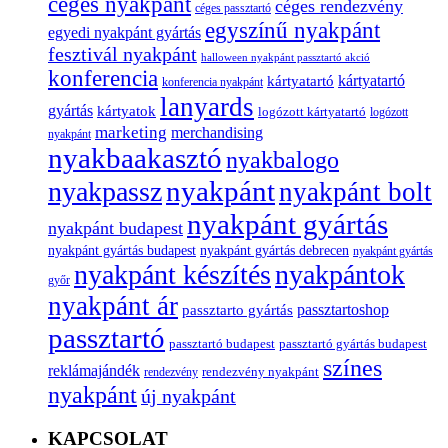
céges nyakpánt
céges rendezvény
céges passztartó
egyszínű nyakpánt
egyedi nyakpánt gyártás
fesztivál nyakpánt
halloween nyakpánt passztartó akció
konferencia
kártyatartó
kártyatartó
konferencia nyakpánt
lanyards
gyártás
kártyatok
logózott kártyatartó
logózott
marketing
merchandising
nyakpánt
nyakbaakasztó
nyakbalogo
nyakpánt
nyakpassz
nyakpánt bolt
nyakpánt gyártás
nyakpánt budapest
nyakpánt gyártás budapest
nyakpánt gyártás debrecen
nyakpánt gyártás
nyakpánt készítés
nyakpántok
győr
nyakpánt ár
passztartoshop
passztarto gyártás
passztartó
passztartó budapest
passztartó gyártás budapest
színes
reklámajándék
rendezvény nyakpánt
rendezvény
nyakpánt
új nyakpánt
KAPCSOLAT