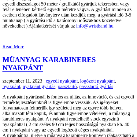
egyedi díszszalagot 50 méter / grafikától gyártjuk tekercsben vagy +
felár ellenében kérhető egyedi méretre vágva. A gyártást minden az
esetben elfogadott látványterv után kezdjük meg, a gyártási idő 3-5
munkanap ( a gyártási idő a karácsonyi időszakhoz közeledve
növekedhet ) Ajánlatkérését várjuk az
info@wristband.hu
Read More
MŰANYAG KARABINERES
NYAKPÁNT
szeptember 11, 2023
egyedi nyakpánt
,
logózott nyakpánt
,
nyakpánt
,
nyakpánt gyártás
,
passztartó
,
passztartó gyártás
A nyakpánt gyártásnál is fontos az újítás, az innováció, és ezt egyedi
termékfejlesztéseinknél is figyelembe vesszük. Az igényeket
folyamatosan felmérjük így született meg az egyre több helyen
alkalmazott fém kapuk, és annak figyelembe vételével, a műanyag
karabineres nyakpánt. A nyakpánt rendelhető stock egyszínű
nyakpánttal ( 2 cm széles 90 cm teljes hosszúságú nyakban kb. 40
cm ) nyakpánt vagy az egyedi logózott céges nyakpánttal.
A nyakpántra, illetve a műanyag karabinerre könnyen ráakasztható a