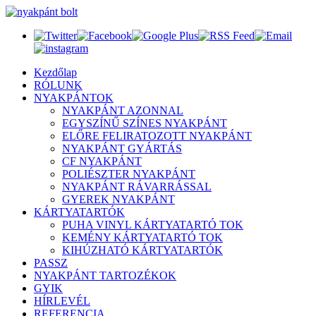
Kezdőlap
RÓLUNK
NYAKPÁNTOK
NYAKPÁNT AZONNAL
EGYSZÍNŰ SZÍNES NYAKPÁNT
ELŐRE FELIRATOZOTT NYAKPÁNT
NYAKPÁNT GYÁRTÁS
CF NYAKPÁNT
POLIÉSZTER NYAKPÁNT
NYAKPÁNT RÁVARRÁSSAL
GYEREK NYAKPÁNT
KÁRTYATARTÓK
PUHA VINYL KÁRTYATARTÓ TOK
KEMÉNY KÁRTYATARTÓ TOK
KIHÚZHATÓ KÁRTYATARTÓK
PASSZ
NYAKPÁNT TARTOZÉKOK
GYIK
HÍRLEVÉL
REFERENCIA