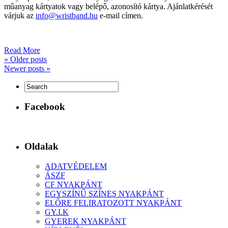
műanyag kártyatok vagy belépő, azonosító kártya. Ajánlatkérését
várjuk az
info@wristband.hu
e-mail címen.
Read More
«
Older posts
Newer posts
»
Facebook
Oldalak
ADATVÉDELEM
ÁSZF
CF NYAKPÁNT
EGYSZÍNŰ SZÍNES NYAKPÁNT
ELŐRE FELIRATOZOTT NYAKPÁNT
GY.I.K
GYEREK NYAKPÁNT