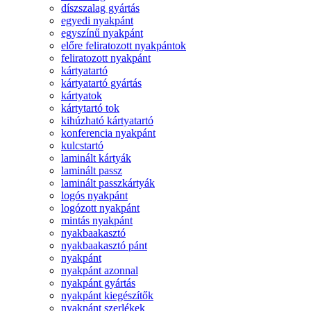
díszszalag gyártás
egyedi nyakpánt
egyszínű nyakpánt
előre feliratozott nyakpántok
feliratozott nyakpánt
kártyatartó
kártyatartó gyártás
kártyatok
kártytartó tok
kihúzható kártyatartó
konferencia nyakpánt
kulcstartó
laminált kártyák
laminált passz
laminált passzkártyák
logós nyakpánt
logózott nyakpánt
mintás nyakpánt
nyakbaakasztó
nyakbaakasztó pánt
nyakpánt
nyakpánt azonnal
nyakpánt gyártás
nyakpánt kiegészítők
nyakpánt szerlékek